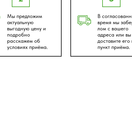
Мы предложим
В согласованн
актуальную
время мы заб
выгодную цену и
лом с вашего
подробно
адреса или вы
расскажем об
доставите его
условиях приёма.
пункт приёма.
Оценим лом по фото
шлите нам фото вашего лома и наши специал
сделают предварительную оценку.