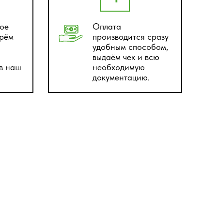
ое
Оплата
ерём
производится сразу
удобным способом,
выдаём чек и всю
 в наш
необходимую
документацию.
исты