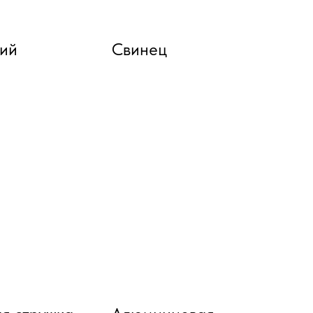
ий
Свинец