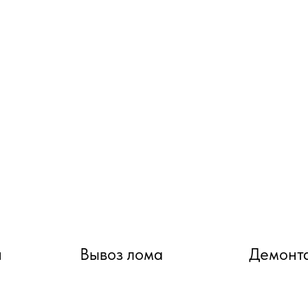
УДНИЧАТЬ
и
Вывоз лома
Демонт
 >2000 м²
Большой опыт
что приемка лома
Работаем на рынке более 20
на вовремя
лет, предлагая качественные
услуги и индивидуальный подход