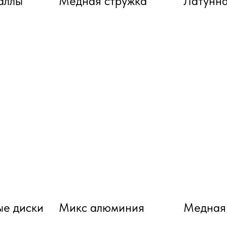
аллы
Медная стружка
Латунна
е диски
Микс алюминия
Медная