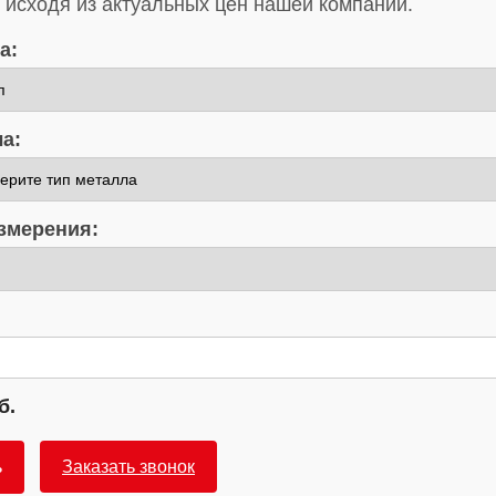
 исходя из актуальных цен нашей компании.
а:
а:
змерения:
б.
ь
Заказать звонок