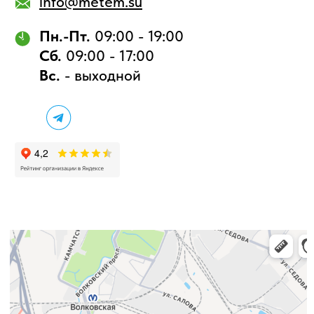
ПРИНИМАЕМЫЙ МЕТАЛЛ
Лом меди
Лом свинца
Лом бронзы
Лом нержавеющей стали
Лом алюминия
Лом черных металлов
УСЛУГИ
Вывоз лома
Демонтаж
ИНФОРМАЦИЯ
О компании
Вопросы/ответы
Контакты
Политика конфиденциальности