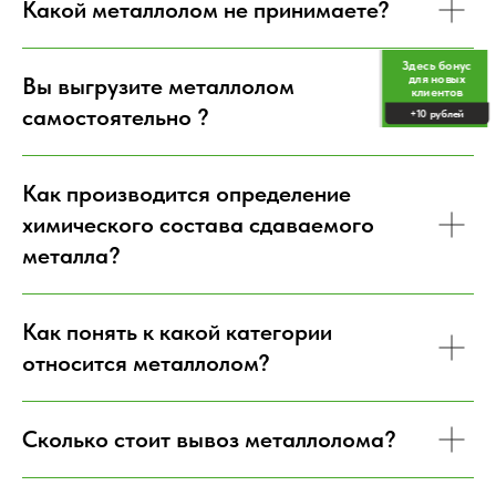
Какой металлолом не принимаете?
Здесь бонус
для новых
Вы выгрузите металлолом
клиентов
самостоятельно ?
+10 рублей
Как производится определение
химического состава сдаваемого
металла?
КОНТАКТНАЯ ИНФОРМАЦИЯ
г. Санкт-Петербург, ул. Салова,
Как понять к какой категории
д. 55 корп.2
относится металлолом?
+7 (812) 983-03-13
info@metem.su
Сколько стоит вывоз металлолома?
Пн.-Пт.
09:00 - 19:00
Сб.
09:00 - 17:00